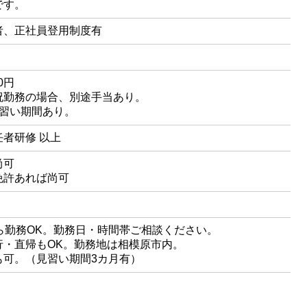
です。
者、正社員登用制度有
00円
祝勤務の場合、別途手当あり。
見習い期間あり。
者研修 以上
尚可
免許あれば尚可
ら勤務OK。勤務日・時間帯ご相談ください。
行・直帰もOK。勤務地は相模原市内。
も可。（見習い期間3カ月有）