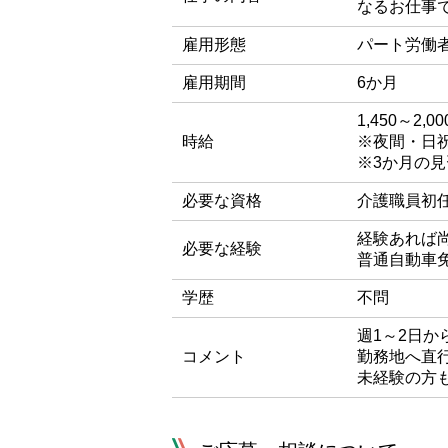
なるお仕事
雇用形態
パート労働
雇用期間
6か月
1,450～2,0
時給
※夜間・日
※3か月の
必要な資格
介護職員初任
経験あれば
必要な経験
普通自動車
学歴
不問
週1～2日か
コメント
勤務地へ直
未経験の方