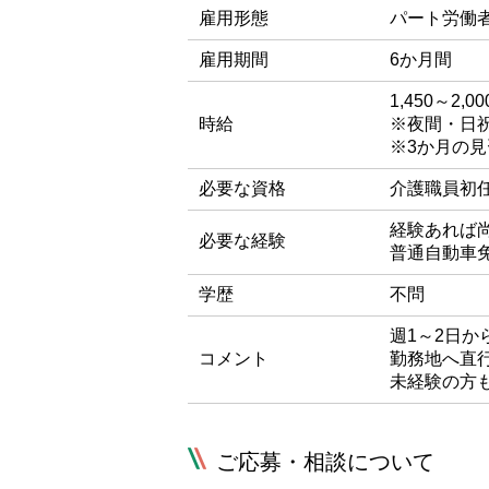
雇用形態
パート労働
雇用期間
6か月間
1,450～2,0
時給
※夜間・日
※3か月の
必要な資格
介護職員初任
経験あれば
必要な経験
普通自動車
学歴
不問
週1～2日か
コメント
勤務地へ直
未経験の方
ご応募・相談について