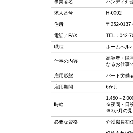
事業者名
ハンディ介
求人番号
H-0002
住所
〒252-01
電話／FAX
TEL：042-7
職種
ホームヘル
高齢者・障
仕事の内容
なるお仕事
雇用形態
パート労働
雇用期間
6か月
1,450～2,0
時給
※夜間・日
※3か月の
必要な資格
介護職員初任