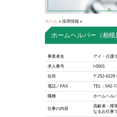
ホーム
»
採用情報
»
ホームヘルパー（相模
事業者名
アイ・介護
求人番号
I-0001
住所
〒252-02
電話／FAX
TEL：042-7
職種
ホームヘル
高齢者・障
仕事の内容
なるお仕事