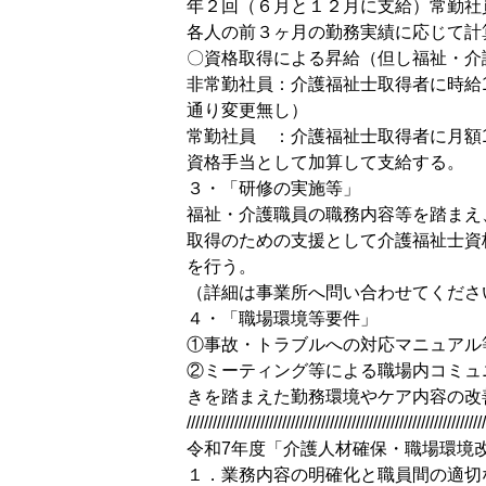
年２回（６月と１２月に支給）常勤社
各人の前３ヶ月の勤務実績に応じ
〇資格取得による昇給（但し福祉・介
非常勤社員：介護福祉士取得者に時給1
通り変更無し）
常勤社員 ：介護福祉士取得者に月額
資格手当として加算して支給する。
３・「研修の実施等」
福祉・介護職員の職務内容等を踏まえ
取得のための支援として介護福祉士資
を行う。
（詳細は事業所へ問い合わせてくださ
４・「職場環境等要件」
①事故・トラブルへの対応マニュアル
②ミーティング等による職場内コミュ
きを踏まえた勤務環境やケア内容の改
/////////////////////////////////////////////////////////////////////
令和7年度「介護人材確保・職場環境
１．業務内容の明確化と職員間の適切