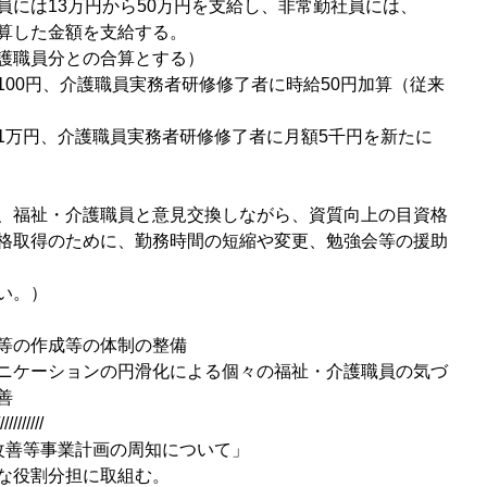
員には13万円から50万円を支給し、非常勤社員には、
て計算した金額を支給する。
護職員分との合算とする）
00円、介護職員実務者研修修了者に時給50円加算（従来
1万円、介護職員実務者研修修了者に月額5千円を新たに
、福祉・介護職員と意見交換しながら、資質向上の目資格
格取得のために、勤務時間の短縮や変更、勉強会等の援助
い。）
等の作成等の体制の整備
ニケーションの円滑化による個々の福祉・介護職員の気づ
善
//////////
改善等事業計画の周知について」
な役割分担に取組む。