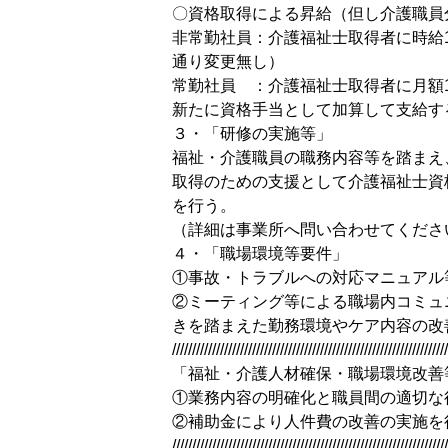
〇資格取得による昇給（但し介護職員
非常勤社員：介護福祉士取得者に時給1
通り変更無し）
常勤社員 ：介護福祉士取得者に月額
新たに資格手当として加算して支給す
３・「研修の実施等」
福祉・介護職員の職務内容等を踏まえ
取得のための支援として介護福祉士資
を行う。
（詳細は事業所へ問い合わせてくださ
４・「職場環境等要件」
①事故・トラブルへの対応マニュアル
②ミーティング等による職場内コミュ
きを踏まえた勤務環境やケア内容の改
/////////////////////////////////////////////////////////////////////
「福祉・介護人材確保・職場環境改善
①業務内容の明確化と職員間の適切な
②補助金により人件費の改善の実施を
/////////////////////////////////////////////////////////////////////